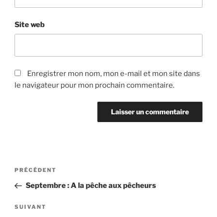
Site web
Enregistrer mon nom, mon e-mail et mon site dans
le navigateur pour mon prochain commentaire.
Navigation
PRÉCÉDENT
Article
de
précédent
Septembre : A la pêche aux pêcheurs
l’article
SUIVANT
Article