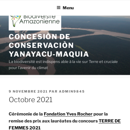
Aller
Menu
au
contenu
principal
CONCESIÒN DE
CONSERVACIÒN
YANAYACU-MAQUIA
La biodiversité est indispens able à la vie sur Terre et cruciale
pour l'avenir du climat
PUBLIÉ
9 NOVEMBRE 2021
PAR
ADMIN9845
LE
Octobre 2021
Cérémonie de la
Fondation Yves Rocher
pour la
remise des prix aux lauréates du concours
TERRE DE
FEMMES 2021